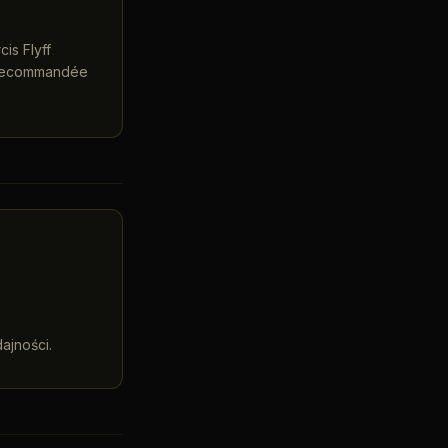
is Flyff
n recommandée
ajności.