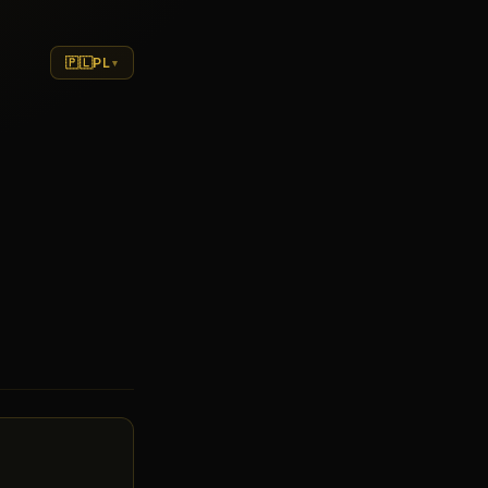
🇵🇱
PL
▾