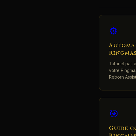
⚙️
Automat
Ringma
Tutoriel pas 
votre Ringmas
Reborn Assist
🎯
Guide c
Ringma