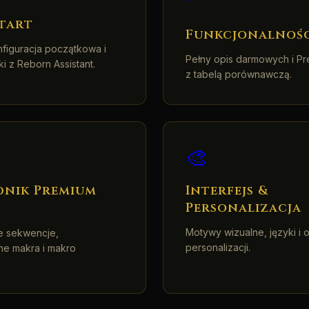
Start
Funkcjonalnoś
onfiguracja początkowa i
Pełny opis darmowych i Pr
i z Reborn Assistant.
z tabelą porównawczą.
🎨
nik Premium
Interfejs &
Personalizacja
Motywy wizualne, języki i 
e sekwencje,
personalizacji.
ne makra i makro