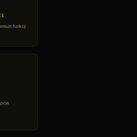
ci
emium funkcji
opcje