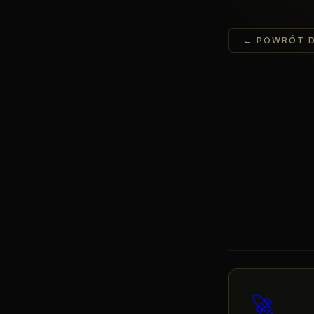
← POWRÓT 
🚀