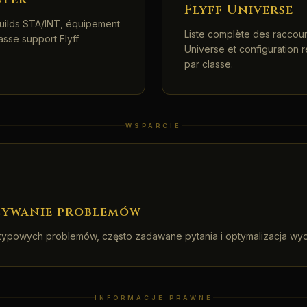
Flyff Universe
builds STA/INT, équipement
Liste complète des raccourc
classe support Flyff
Universe et configuratio
par classe.
WSPARCIE
zywanie problemów
typowych problemów, często zadawane pytania i optymalizacja wyd
INFORMACJE PRAWNE