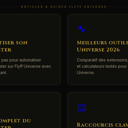
ARTICLES & GUIDES FLYFF UNIVERSE
🔧
iser son
Meilleurs outils
ster
Universe 2026
à pas pour automatiser
Comparatif des extensions,
ter sur Flyff Universe avec
et calculateurs testés pour 
ant.
Universe.
⌨️
omplet du
Raccourcis clav
ster