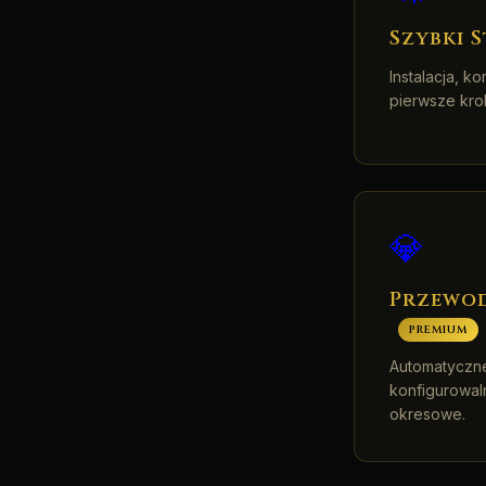
Szybki 
Instalacja, k
pierwsze krok
💎
Przewod
PREMIUM
Automatyczn
konfigurowal
okresowe.