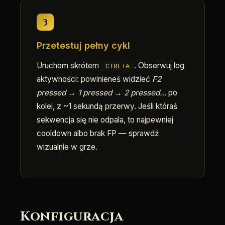
3
Przetestuj pełny cykl
Uruchom skrótem
. Obserwuj log
CTRL+A
aktywności: powinieneś widzieć
F2
pressed → 1 pressed → 2 pressed…
po
kolei, z ~1 sekundą przerwy. Jeśli któraś
sekwencja się nie odpala, to najpewniej
cooldown albo brak FP — sprawdź
wizualnie w grze.
Konfiguracja