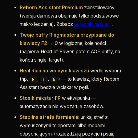
Reborn Assistant Premium
zainstalowany
(wersja darmowa obejmuje tylko podstawowe
makro leczenia). Zobacz
poradnik instalacji
.
Twoje buffy Ringmastera przypisane do
klawiszy F2 → 0
w logicznej kolejności
(najpierw Heart of Power, potem AOE buffy, na
końcu single-target).
Heal Rain na wolnym klawiszu
wedle wyboru
(np.
,
,
) — to klawisz, który Reborn
R
T
E
Assistant będzie wciskał w pętli.
Stosik mikstur FP
w ekwipunku —
automatyzacja nie wyczaruje zasobów.
Stabilna strefa farmienia
: unikaj stref z
wymuszonymi teleportami albo mobami
odpychającymi (rozjeżdżają pozycje i psują