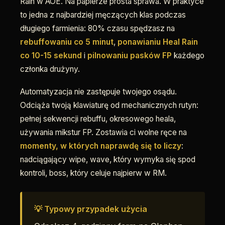
Rain w AOE. Na papierze prosta sprawa. W praktyce
to jedna z najbardziej męczących klas podczas
długiego farmienia: 80% czasu spędzasz na
rebuffowaniu co 5 minut
,
ponawianiu Heal Rain
co 10-15 sekund
i
pilnowaniu pasków FP
każdego
członka drużyny.
Automatyzacja nie zastępuje twojego osądu.
Odciąża twoją klawiaturę od mechanicznych rutyn:
pełnej sekwencji rebuffu, okresowego heala,
używania mikstur FP. Zostawia ci wolne ręce na
momenty, w których naprawdę się to liczy
:
nadciągający wipe, wave, który wymyka się spod
kontroli, boss, który celuje najpierw w RM.
💡 Typowy przypadek użycia