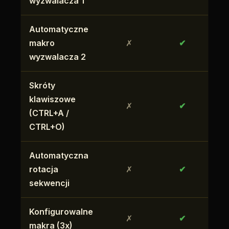
wyzwalacza 1
Automatyczne
makro
✗
✔
wyzwalacza 2
Skróty
klawiszowe
✗
✔
(CTRL+A /
CTRL+O)
Automatyczna
rotacja
✗
✔
sekwencji
Konfigurowalne
✗
✔
makra (3x)