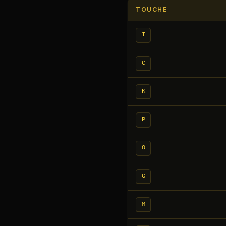
TOUCHE
I
C
K
P
O
G
M