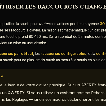
triser les raccourcis chang
qui utilise la souris pour
toutes
ses actions perd en moyenne
30
rise ses raccourcis clavier. La raison est mathématique : un clic
 une touche prend 80-120 ms. Sur un combat de 5 minutes contr
vient un wipe ou une victoire.
ccourcis par défaut
, les
raccourcis configurables
, et la
conf
aut savoir pour ne plus jamais ouvrir un menu à la souris en plein c
TY
te le layout de votre clavier physique. Sur un AZERTY fran
à un QWERTY. Si vous utilisez un assistant comme Reborn 
 dans les Réglages — sinon vos macros déclencheront les m