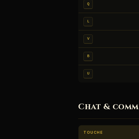
Q
L
V
B
U
Chat & comm
TOUCHE