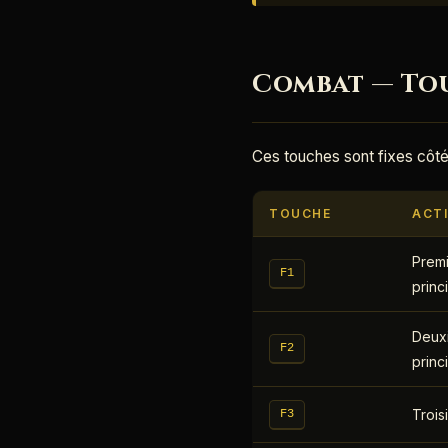
Combat — Tou
Ces touches sont fixes côté
TOUCHE
ACT
Premi
F1
princ
Deuxi
F2
princ
Trois
F3