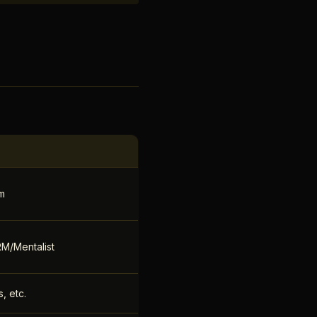
rm
M/Mentalist
, etc.