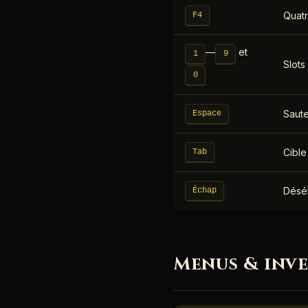
Quatr
F4
—
et
1
9
Slots
0
Saute
Espace
Cible
Tab
Désél
Échap
Menus & inve