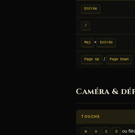
Entrée
/
+
Maj
Entrée
/
Page Up
Page Down
Caméra & dé
TOUCHE
ou flè
W
A
S
D