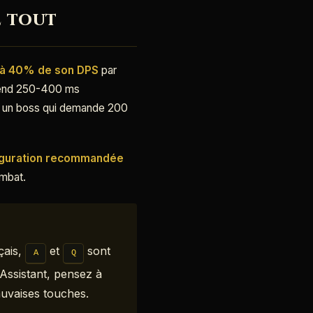
e tout
 à 40% de son DPS
par
 prend 250-400 ms
e un boss qui demande 200
iguration recommandée
ombat.
çais,
et
sont
A
Q
Assistant, pensez à
auvaises touches.