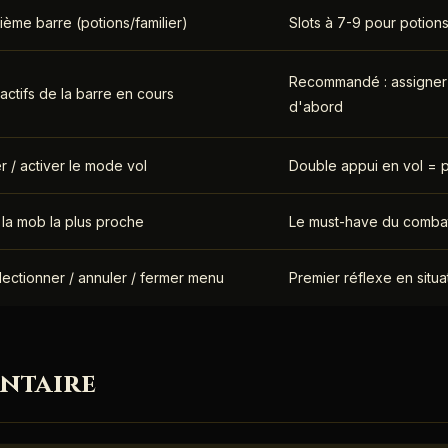
ième barre (potions/familier)
Slots à 7-9 pour potion
Recommandé : assigner 
 actifs de la barre en cours
d'abord
r / activer le mode vol
Double appui en vol = 
 la mob la plus proche
Le must-have du combat
ectionner / annuler / fermer menu
Premier réflexe en situ
ntaire