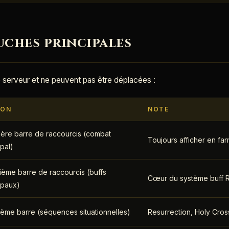
ches principales
 serveur et ne peuvent pas être déplacées :
ION
NOTE
ère barre de raccourcis (combat
Toujours afficher en fa
ipal)
ème barre de raccourcis (buffs
Cœur du système buff R
ipaux)
ième barre (séquences situationnelles)
Resurrection, Holy Cross