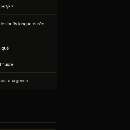
s HP/FP
les buffs longue durée
piqué
 fluide
ation d'urgence