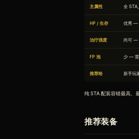
主属性
全 STA
HP / 生存
优秀 —
治疗强度
尚可 —
FP 池
少 — 
推荐给
新手玩家、
纯 STA 配装容错最高
推荐装备