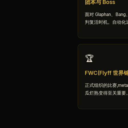
团本与 Boss
面对 Glaphan、B
判复活时机。自动化退
🏆
FWC(Flyff 世界
正式组织的比赛,met
瓜烂熟变得至关重要。