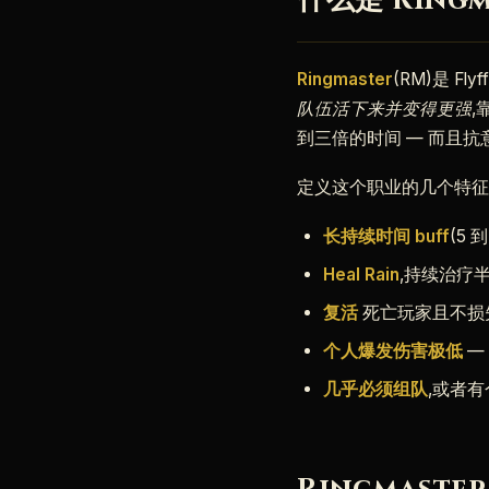
什么是 Ringm
Ringmaster
(RM)是 Fly
队伍活下来并变得更强
,
到三倍的时间 — 而且
定义这个职业的几个特征
长持续时间 buff
(5
Heal Rain
,持续治疗半
复活
死亡玩家且不损
个人爆发伤害极低
—
几乎必须组队
,或者有