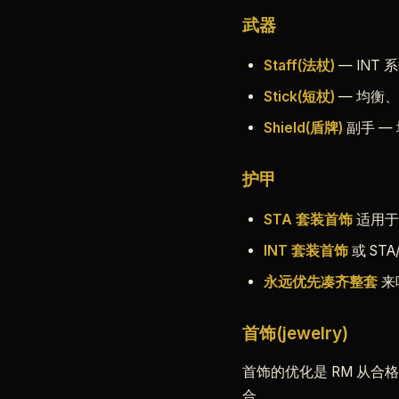
武器
Staff(法杖)
— INT 
Stick(短杖)
— 均衡
Shield(盾牌)
副手 — 
护甲
STA 套装首饰
适用于纯
INT 套装首饰
或 ST
永远优先凑齐整套
来吃
首饰(jewelry)
首饰的优化是 RM 从合
合。