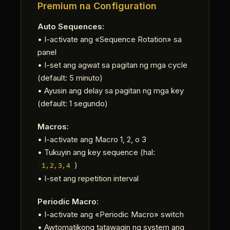
Premium na Configuration
Auto Sequences:
• I-activate ang «Sequence Rotation» sa
panel
• I-set ang agwat sa pagitan ng mga cycle
(default: 5 minuto)
• Ayusin ang delay sa pagitan ng mga key
(default: 1 segundo)
Macros:
• I-activate ang Macro 1, 2, o 3
• Tukuyin ang key sequence (hal:
)
1,2,3,4
• I-set ang repetition interval
Periodic Macro:
• I-activate ang «Periodic Macro» switch
• Awtomatikong tatawagin ng system ang