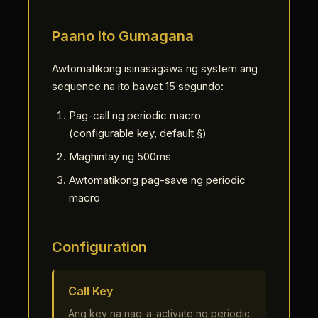
Paano Ito Gumagana
Awtomatikong isinasagawa ng system ang
sequence na ito bawat 15 segundo:
Pag-call ng periodic macro
(configurable key, default §)
Maghintay ng 500ms
Awtomatikong pag-save ng periodic
macro
Configuration
Call Key
Ang key na nag-a-activate ng periodic