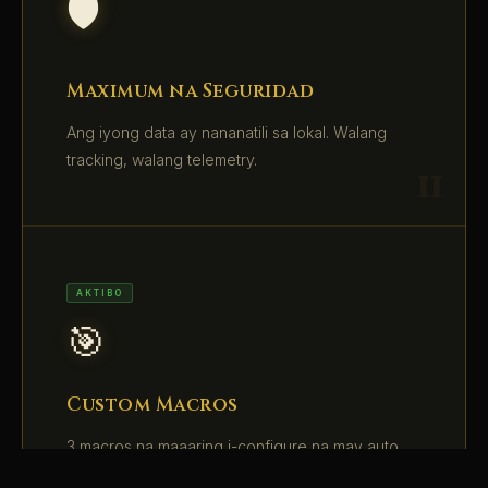
🛡️
Maximum na Seguridad
Ang iyong data ay nananatili sa lokal. Walang
tracking, walang telemetry.
AKTIBO
🎯
Custom Macros
3 macros na maaaring i-configure na may auto
triggers at keyboard shortcuts.