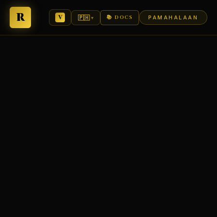
R
🇵🇭
📚 DOCS
PAMAHALAAN
▾