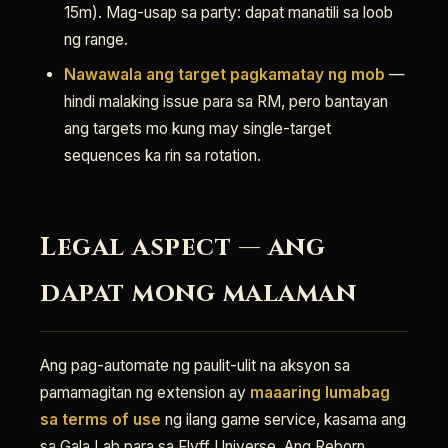
15m). Mag-usap sa party: dapat manatili sa loob
ng range.
Nawawala ang target pagkamatay ng mob
—
hindi malaking issue para sa RM, pero bantayan
ang targets mo kung may single-target
sequences ka rin sa rotation.
Legal aspect — ang
dapat mong malaman
Ang pag-automate ng paulit-ulit na aksyon sa
pamamagitan ng extension ay
maaaring lumabag
sa terms of use
ng ilang game service, kasama ang
sa Gala Lab para sa Flyff Universe. Ang Reborn