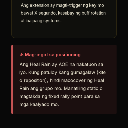
Ang extension ay magti-trigger ng key mo
bawat X segundo, kasabay ng buff rotation
at iba pang systems.
⚠️ Mag-ingat sa positioning
Ang Heal Rain ay AOE na nakatuon sa
iyo. Kung patuloy kang gumagalaw (kite
o reposition), hindi macocover ng Heal
Rain ang grupo mo. Manatiling static o
magtakda ng fixed rally point para sa
mga kaalyado mo.