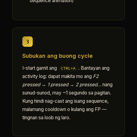
sequence animation)
3
Subukan ang buong cycle
I-start gamit ang
. Bantayan ang
CTRL+A
activity log: dapat makita mo ang
F2
pressed → 1 pressed → 2 pressed…
nang
sunud-sunod, may ~1 segundo sa pagitan.
Kung hindi nag-cast ang isang sequence,
malamang cooldown o kulang ang FP —
tingnan sa loob ng laro.