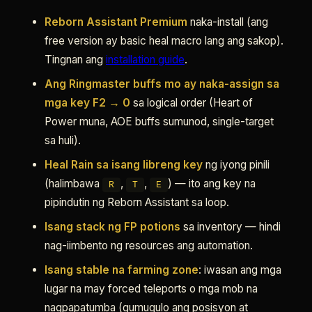
Reborn Assistant Premium
naka-install (ang
free version ay basic heal macro lang ang sakop).
Tingnan ang
installation guide
.
Ang Ringmaster buffs mo ay naka-assign sa
mga key F2 → 0
sa logical order (Heart of
Power muna, AOE buffs sumunod, single-target
sa huli).
Heal Rain sa isang libreng key
ng iyong pinili
(halimbawa
,
,
) — ito ang key na
R
T
E
pipindutin ng Reborn Assistant sa loop.
Isang stack ng FP potions
sa inventory — hindi
nag-iimbento ng resources ang automation.
Isang stable na farming zone
: iwasan ang mga
lugar na may forced teleports o mga mob na
nagpapatumba (gumugulo ang posisyon at