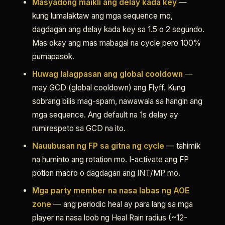
Masyadong maikli ang delay kada key
—
kung lumalaktaw ang mga sequence mo,
dagdagan ang delay kada key sa 1.5 o 2 segundo.
Mas okay ang mas mabagal na cycle pero 100%
pumapasok.
Huwag lalagpasan ang global cooldown
—
may GCD (global cooldown) ang Flyff. Kung
sobrang bilis mag-spam, nawawala sa hangin ang
mga sequence. Ang default na 1s delay ay
rumirespeto sa GCD na ito.
Nauubusan ng FP sa gitna ng cycle
— tahimik
na huminto ang rotation mo. I-activate ang FP
potion macro o dagdagan ang INT/MP mo.
Mga party member na nasa labas ng AOE
zone
— ang periodic heal ay para lang sa mga
player na nasa loob ng Heal Rain radius (~12-