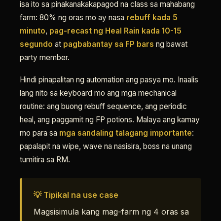
isa ito sa pinakanakakapagod na class sa mahabang
farm: 80% ng oras mo ay nasa
rebuff kada 5
minuto
,
pag-recast ng Heal Rain kada 10-15
segundo
at
pagbabantay sa FP bars
ng bawat
party member.
Hindi pinapalitan ng automation ang pasya mo. Inaalis
lang nito sa keyboard mo ang mga mechanical
routine: ang buong rebuff sequence, ang periodic
heal, ang paggamit ng FP potions. Malaya ang kamay
mo para sa
mga sandaling talagang importante
:
papalapit na wipe, wave na nasisira, boss na unang
tumitira sa RM.
💡 Tipikal na use case
Magsisimula kang mag-farm ng 4 oras sa