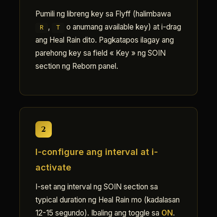
Pumili ng libreng key sa Flyff (halimbawa
,
o anumang available key) at i-drag
R
T
ang Heal Rain dito. Pagkatapos ilagay ang
parehong key sa field « Key » ng SOIN
section ng Reborn panel.
2
I-configure ang interval at i-
activate
I-set ang interval ng SOIN section sa
typical duration ng Heal Rain mo (kadalasan
12-15 segundo). Ibaling ang toggle sa
ON
.