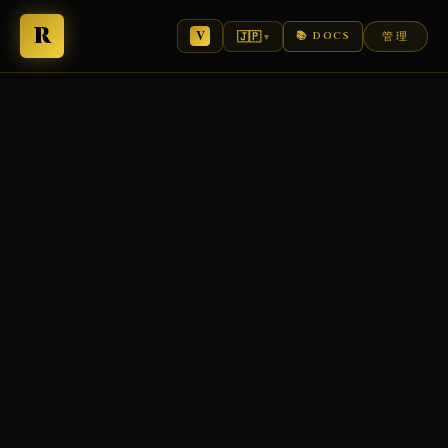
R
🇯🇵
📚 DOCS
管理
▾