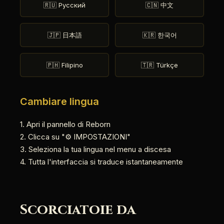
🇷🇺 Русский
🇨🇳 中文
🇯🇵 日本語
🇰🇷 한국어
🇵🇭 Filipino
🇹🇷 Türkçe
Cambiare lingua
1. Apri il pannello di Reborn
2. Clicca su "⚙️ IMPOSTAZIONI"
3. Seleziona la tua lingua nel menu a discesa
4. Tutta l'interfaccia si traduce istantaneamente
Scorciatoie da