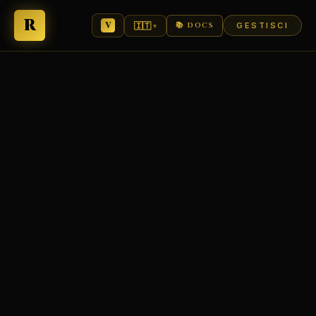
R
🇮🇹
📚 DOCS
GESTISCI
▾