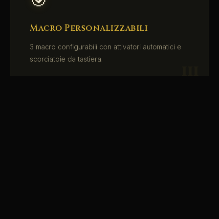
Macro Personalizzabili
3 macro configurabili con attivatori automatici e
scorciatoie da tastiera.
PASSIVO
🎨
Interfaccia Personalizzabile
Scegli tra 6 temi e adatta l'interfaccia alle tue
esigenze.