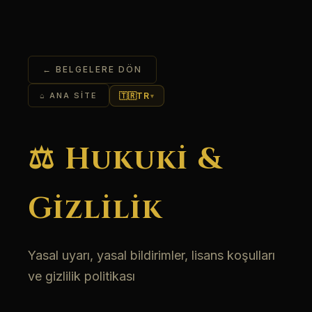
← BELGELERE DÖN
🇹🇷
TR
⌂ ANA SITE
▾
⚖️ Hukuki &
Gizlilik
Yasal uyarı, yasal bildirimler, lisans koşulları
ve gizlilik politikası