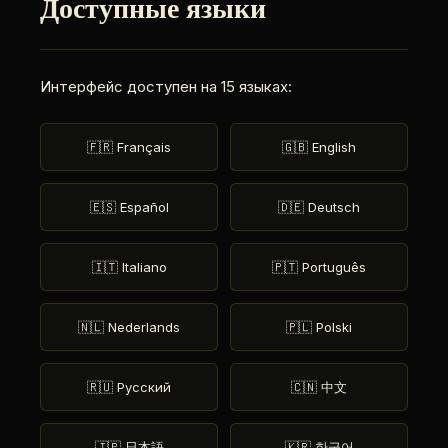
Доступные языки
Интерфейс доступен на 15 языках:
🇫🇷 Français
🇬🇧 English
🇪🇸 Español
🇩🇪 Deutsch
🇮🇹 Italiano
🇵🇹 Português
🇳🇱 Nederlands
🇵🇱 Polski
🇷🇺 Русский
🇨🇳 中文
🇯🇵 日本語
🇰🇷 한국어