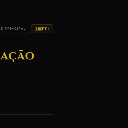
🇧🇷
PT
TE PRINCIPAL
▾
zação