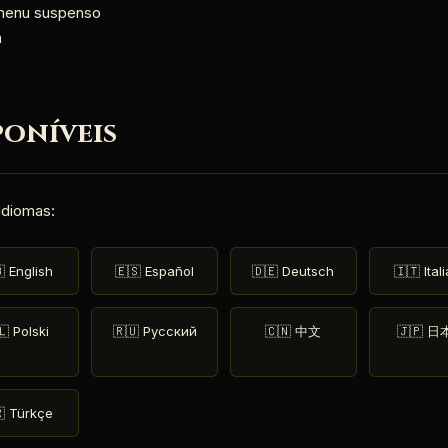
 menu suspenso
a
poníveis
idiomas:
 English
🇪🇸 Español
🇩🇪 Deutsch
🇮🇹 Ital
🇱 Polski
🇷🇺 Русский
🇨🇳 中文
🇯🇵 
 Türkçe