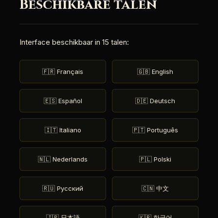
Beschikbare talen
Interface beschikbaar in 15 talen:
🇫🇷 Français
🇬🇧 English
🇪🇸 Español
🇩🇪 Deutsch
🇮🇹 Italiano
🇵🇹 Português
🇳🇱 Nederlands
🇵🇱 Polski
🇷🇺 Русский
🇨🇳 中文
🇯🇵 日本語
🇰🇷 한국어