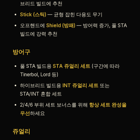
브리드 빌드에 추천
Stick (스틱)
— 균형 잡힌 다용도 무기
오프핸드에
Shield (방패)
— 방어력 증가, 풀 STA
빌드에 강력 추천
방어구
풀 STA 빌드용
STA 쥬얼리 세트
(구간에 따라
Tinerbol, Lord 등)
하이브리드 빌드용
INT 쥬얼리 세트
또는
STA/INT 혼합 세트
2/4/6 부위 세트 보너스를 위해
항상 세트 완성을
우선
하세요
쥬얼리