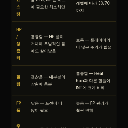
레벨에 따라 30/70
스
에 필요한 최소치만
까지
탯
HP
/
훌륭함 — HP 풀이
보통 — 플레이어의
생
거대해 우발적인 풀
더 많은 주의가 필요
존
에도 살아남음
력
훌륭함 — Heal
힐
괜찮음 — 대부분의
Rain과 다른 힐들이
량
상황에 충분
INT에 크게 비례
FP
낮음 — 포션이 더
높음 — FP 관리가
풀
많이 필요
훨씬 편함
추