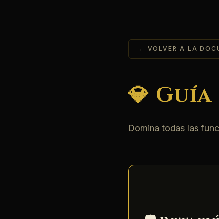
← VOLVER A LA DO
💎 Guía
Domina todas las fun