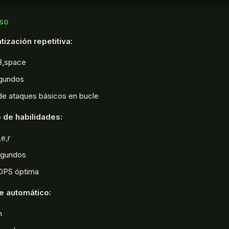
uso
ización repetitiva:
,3,space
egundos
de ataques básicos en bucle
 de habilidades:
e,r
segundos
 DPS óptima
e automático:
h