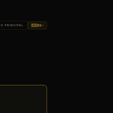
🇪🇸
ES
IO PRINCIPAL
▾