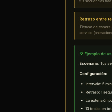
tus secuencias más 
Retraso entre te
Tiempo de espera en
servicio (animacion
💡 Ejemplo de us
Escenario:
Tus sec
Configuración:
Intervalo: 5 mi
Retraso: 1 seg
La extensión pul
13 teclas en to