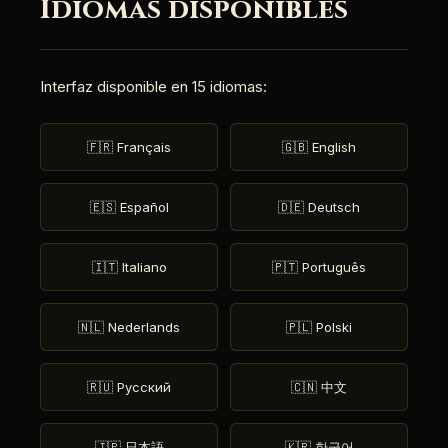
Idiomas disponibles
Interfaz disponible en 15 idiomas:
🇫🇷 Français
🇬🇧 English
🇪🇸 Español
🇩🇪 Deutsch
🇮🇹 Italiano
🇵🇹 Português
🇳🇱 Nederlands
🇵🇱 Polski
🇷🇺 Русский
🇨🇳 中文
🇯🇵 日本語
🇰🇷 한국어