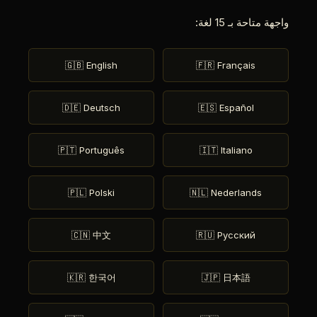
واجهة متاحة بـ 15 لغة:
🇬🇧 English
🇫🇷 Français
🇩🇪 Deutsch
🇪🇸 Español
🇵🇹 Português
🇮🇹 Italiano
🇵🇱 Polski
🇳🇱 Nederlands
🇨🇳 中文
🇷🇺 Русский
🇰🇷 한국어
🇯🇵 日本語