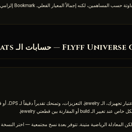
لمساهمين، لكنه إجمالاً المعيار الفعلي. Bookmark إلزامي لكل لاعب منتظم.
حاسبة stats تأخذ بعين ا
ن المعادلة الرياضية متينة. تتوفر بعدة نسخ مجتمعية — اختر النسخة ال