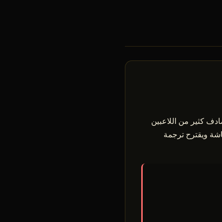
ة خاصة بـ Flyff Universe: المجتمع دولي جداً (BR، KR، JP، EU)، ويصادف كثير من اللاعبين
ض على الشاشة ويقترح ترجمة