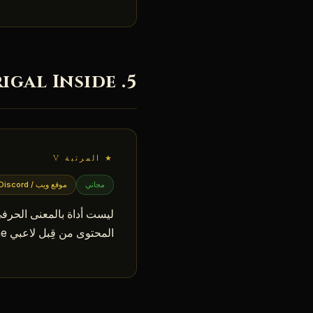
5. Madrigal Inside — مجتمع وأدلة استراتيجية
★ المرتبة V
مجاني
موقع ويب / Discord
المحتوى من قِبل لاعبي end-game، ما يمنح منظوراً لا تجده في الأدلة العامة.