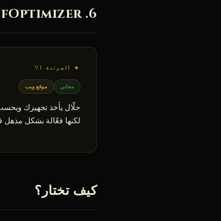
6. FlyffOptimizer — تحسين الـ jewelry
★ المرتبة VI
مجاني
موقع ويب
لكنها فعّالة بشكل مذهل في end-game، حين تحسب 
كيف تختار؟