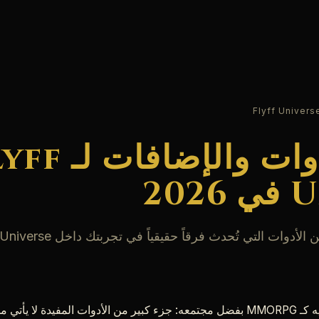
أفضل الأدوات والإضاف
20
يقف Flyff Universe على قدميه كـ MMORPG بفضل مجتمعه: جزء كبير من الأدوات المفيد