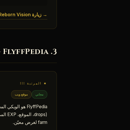
→ زيارة Reborn Vision
3. FlyffPedia — قاعدة البيانات المرجعية
★ المرتبة III
مجاني
موقع ويب
(rops
farm لغرض معيّن.