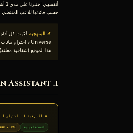
أنفسهم. اختبرنا على مدى 3 أشهر (فبراير → مايو 2026) أكثر أدوات الطرف الثالث شعبية، واخترنا
حسب فائدتها للاعب المنتظم.
📌 المنهجية
هذا الموقع (شفافية معلنة).
1. Reborn Assistant — إضافة أتمتة الـ Ringmaster
★ المرتبة I · اختيارنا
النسخة المجانية
remium 2,99€