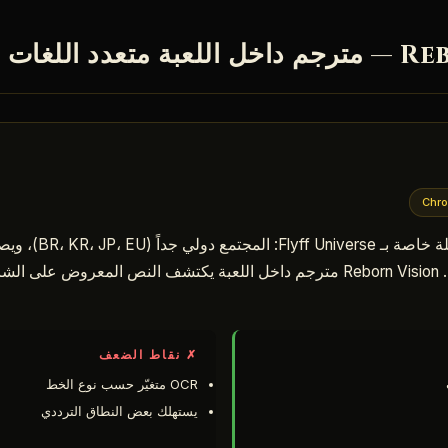
Chro
يحلّ Reborn Vision مشكل
محادثات بلغات لا يجيدونها. Reborn Vision مترجم داخل اللعبة يكتشف النص المعرو
✗ نقاط الضعف
OCR متغيّر حسب نوع الخط
يستهلك بعض النطاق الترددي