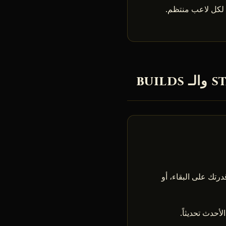
لاعتبار تجهيزك، الـ jewelry، التعزيزات، وتمنحك تقديراً دقيقاً لـ DPS، أو قدرتك على البقاء، أو
أحدث تحديثاً.