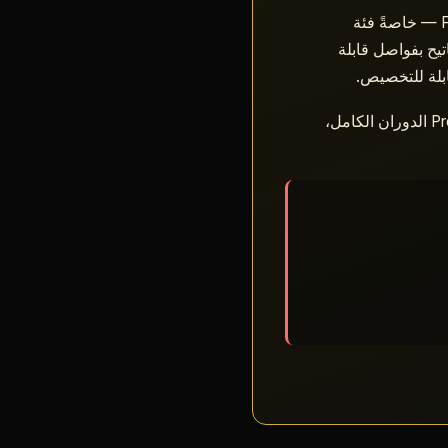
لدى لاعبي Flyff Universe — خاصةً فئة
اتيح بفواصل قابلة
تغطي النسخة المجانية الأساسيات (شفاء HP تلقائي، 6 ثيمات، 15 لغة واجهة). تفتح نسخة Premium الدوران الكامل،