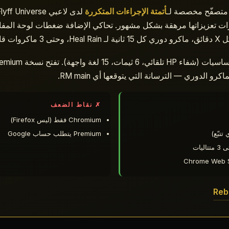
أتمتة الإجراءات المتكررة
تي تُعدّ دورات تعزيزاتها مرهقة بشكل مشهور. تحاكي الإضافة ضغطات لوحة المف
 للتخصيص.
 الدوري — الترسانة التي يتوقعها أي RM main.
✗ نقاط الضعف
Chromium فقط (ليس Firefox)
Premium يتطلب حساب Google
يات