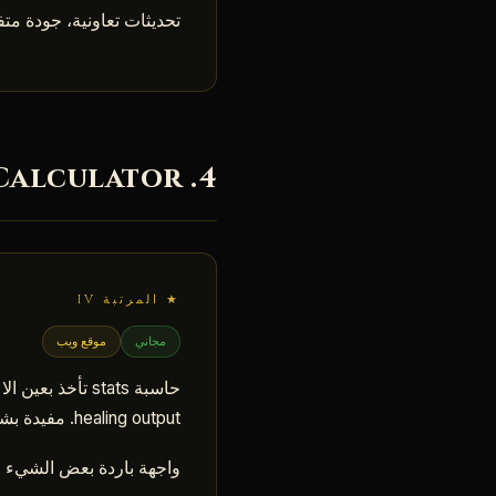
تحديثات تعاونية، جودة متفاوتة حسب ا
4. Flyff Universe Calculator — حسابات الـ stats والـ builds
★ المرتبة IV
مجاني
موقع ويب
healing output. مفيدة بشكل خاص عند تغيير الـ build أو المقارنة بين قطعتي jewelry.
واجهة باردة بعض الشيء لك