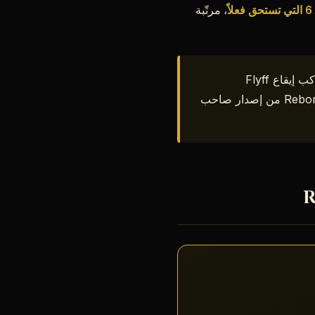
علاً
، مرتّبة
قُيّمت كل أداة وفق 4 معايير: الفائدة الحقيقية في اللعب اليومي، جودة التحديث (تواكب إيقاع Flyff
Universe)، احترام بيانات المستخدم، وسهولة الاستخدام. لا شراكات تجارية: فقط Reborn Assistant من إصدار صاحب