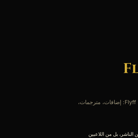
ات لـ Flyff
مجموعة مُختبَرة ومُقارَنة من الأدوات التي تُحدث فرقاً حقيقياً في تجربتك داخل Flyff Universe: إضافات، مترجمات،
ة لا يأتي من الناشر، بل من اللاعبين