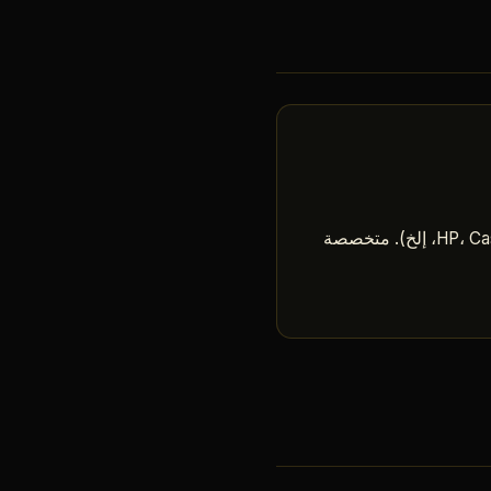
حلّال يأخذ تجهيزك ويحسب التركيبة المثلى من الـ jewelry لتعظيم stat معيّن (الهجوم، HP، Cast Speed، إلخ). متخصصة