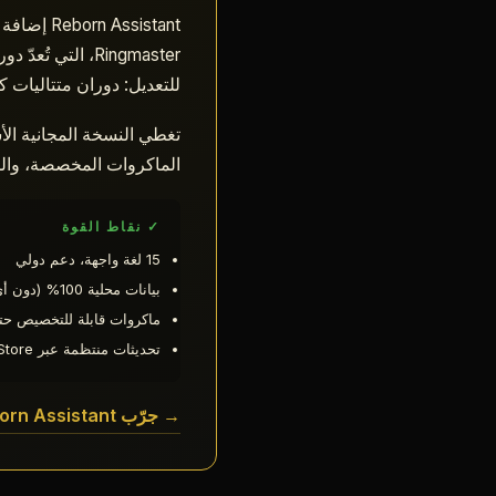
Reborn Assistant إضافة متصفّح مخصصة لـ
Ringmaster، ال
للتعديل: دوران متتاليات كل X دقائق، ماكرو دوري كل 15 ثانية لـ Heal Rain، وحتى 3 ماكروات قابلة
الماكروات المخصصة، والماكرو
✓ نقاط القوة
15 لغة واجهة، دعم دولي
بيانات محلية 100% (دون أي تتبّع)
ماكروات قابلة للتخصيص حتى 3 متتال
تحديثات منتظمة عبر Chrome Web Store
→ جرّب Reborn Assistant