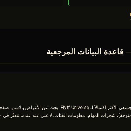
FlyffPedia هو الويكي المجتمعي الأكثر اكتمالاً لـ Flyff Universe
d، الموقع، EXP الممنوحة)، شجرات المهام، معلومات الفئات. لا غنى عنه عندما تتعثّ