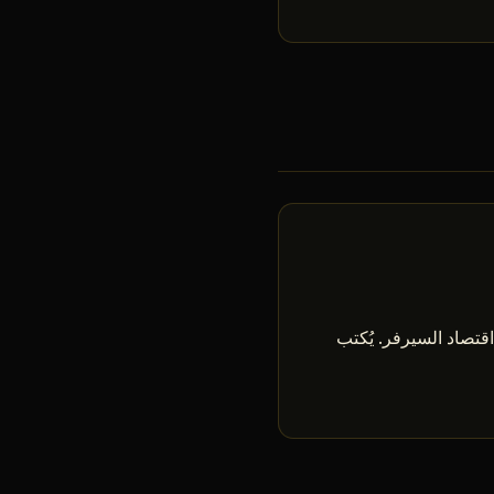
bui لكل فئة، استراتيجيات boss، الميتا الحالية، اقتصاد السيرفر. يُكتب