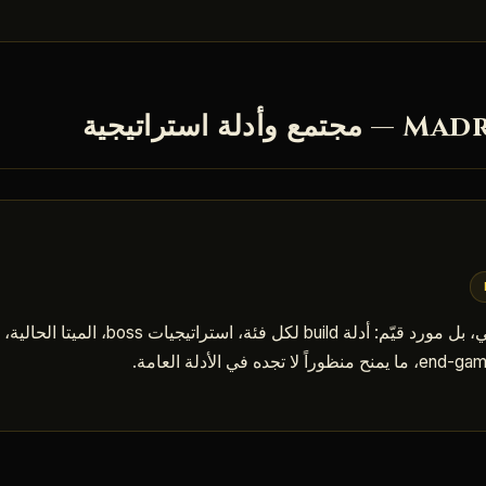
ليست أداة بالمعنى الحرفي، بل مورد قيّم: أدلة ld